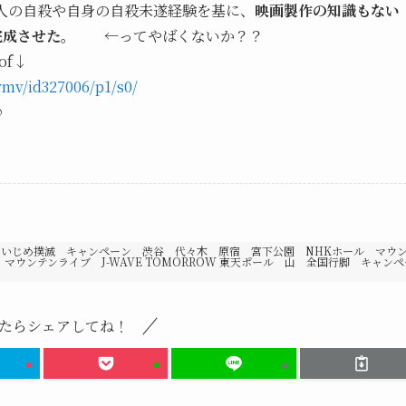
人の自殺や自身の自殺未遂経験を基に、
映画製作の知識もない
完成させた。
←ってやばくないか？？
of↓
ymv/id327006/p1/s0/
♪
いじめ撲滅 キャンペーン 渋谷 代々木 原宿 宮下公園 NHKホール マウ
 マウンテンライブ J-WAVE TOMORROW 東天ポール 山 全国行脚 キャンペ
たらシェアしてね！