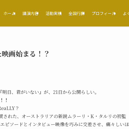
ホーム
講演内容
活動実績
全国行脚
プロフィール
よ
た映画始まる！？
『明日、君がいない』が、21日から公開らしい。
ン！！
aLLY？
絶賛された、オーストラリアの新鋭ムラーリ・K・タルリの初監
のエピソードとインタビュー映像を巧みに交差させ、痛々しいほ