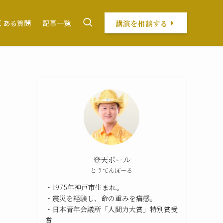
講演を相談する
くある質問
記事一覧
登天ポール
とうてんぽーる
・1975年神戸市生まれ。
・震災を経験し、命の重みを痛感。
・日本青年会議所「人間力大賞」特別賞受
賞