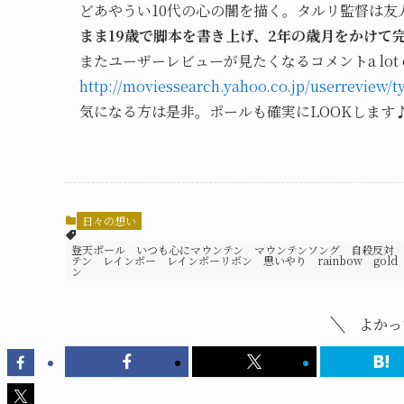
どあやうい10代の心の闇を描く。タルリ監督は友
まま19歳で脚本を書き上げ、2年の歳月をかけて
またユーザーレビューが見たくなるコメントa lot 
http://moviessearch.yahoo.co.jp/userreview/t
気になる方は是非。ポールも確実にLOOKします
日々の想い
登天ポール いつも心にマウンテン マウンテンソング 自殺反対 
テン レインボー レインボーリボン 思いやり rainbow gold
ン
よかっ