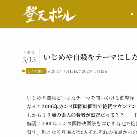
2026
いじめや自殺をテーマにし
5/15
日々の想い
2007年4月13日
2026年5月15日
いじめや自殺といったテーマを問いかける衝撃作
なんと
2006年カンヌ国際映画祭で絶賛マウンテ
しかも
１９歳の素人の若者が監督だって？？
Re
解説：2006年カンヌ国際映画祭をはじめ各地で
督作。軸となる登場人物6人それぞれの視点から