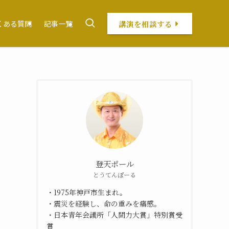
講演を相談する
くある質問
記事一覧
登天ポール
とうてんぽーる
・1975年神戸市生まれ。
・震災を経験し、命の重みを痛感。
・日本青年会議所「人間力大賞」特別賞受
賞