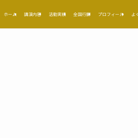
ホーム
講演内容
活動実績
全国行脚
プロフィール
よ