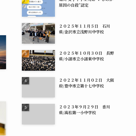
原因の自殺”認定
２０２５年１１月５日 石川
県/金沢市立浅野川中学校
２０２５年１０月３０日 長野
県/小諸市立小諸東中学校
？
２０２２年１１月０２日 大阪
府/豊中市立第十七中学校
２０２３年９月２９日 香川
県/高松第一小中学校