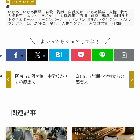
いただいた声
いじめ いじめ問題 自殺 講師 自殺反対 いじめ撲滅 人権 教育
人権教育 エンターテイナー 人権講演 石川 能登 輪島 全国行脚
トウテムポール トーテンポール マウンテン お疲れマウンテン 元気マ
ウンテン 石川県 能登 金沢 人権コンサート 人間力大賞 内閣府
よかったらシェアしてね！
阿南市立阿南第一中学校か
富山市立岩瀬小学校からの
らの感想文
感想文
関連記事