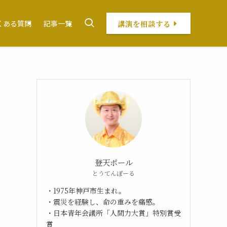
講演を相談する
くある質問
記事一覧
登天ポール
とうてんぽーる
・1975年神戸市生まれ。
・震災を経験し、命の重みを痛感。
・日本青年会議所「人間力大賞」特別賞受
賞