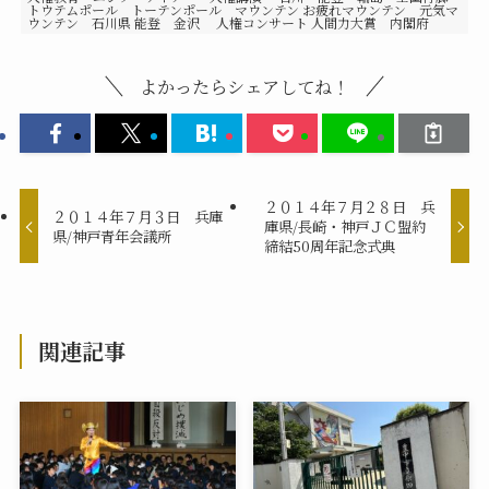
トウテムポール トーテンポール マウンテン お疲れマウンテン 元気マ
ウンテン 石川県 能登 金沢 人権コンサート 人間力大賞 内閣府
よかったらシェアしてね！
２０１４年７月２８日 兵
２０１４年７月３日 兵庫
庫県/長崎・神戸ＪＣ盟約
県/神戸青年会議所
締結50周年記念式典
関連記事