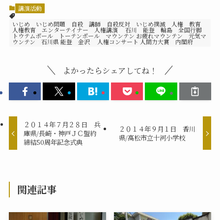
講演活動
いじめ いじめ問題 自殺 講師 自殺反対 いじめ撲滅 人権 教育
人権教育 エンターテイナー 人権講演 石川 能登 輪島 全国行脚
トウテムポール トーテンポール マウンテン お疲れマウンテン 元気マ
ウンテン 石川県 能登 金沢 人権コンサート 人間力大賞 内閣府
よかったらシェアしてね！
２０１４年７月２８日 兵
２０１４年９月１日 香川
庫県/長崎・神戸ＪＣ盟約
県/高松市立十河小学校
締結50周年記念式典
関連記事