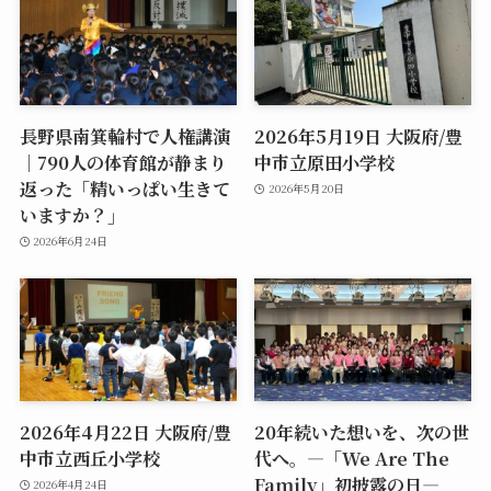
長野県南箕輪村で人権講演
2026年5月19日 大阪府/豊
｜790人の体育館が静まり
中市立原田小学校
返った「精いっぱい生きて
2026年5月20日
いますか？」
2026年6月24日
2026年4月22日 大阪府/豊
20年続いた想いを、次の世
中市立西丘小学校
代へ。―「We Are The
Family」初披露の日―
2026年4月24日