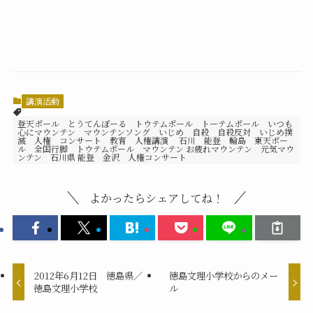
講演活動
登天ポール とうてんぽーる トウテムポール トーテムポール いつも
心にマウンテン マウンテンソング いじめ 自殺 自殺反対 いじめ撲
滅 人権 コンサート 教育 人権講演 石川 能登 輪島 東天ポー
ル 全国行脚 トウテムポール マウンテン お疲れマウンテン 元気マウ
ンテン 石川県 能登 金沢 人権コンサート
よかったらシェアしてね！
2012年6月12日 徳島県／
徳島文理小学校からのメー
徳島文理小学校
ル