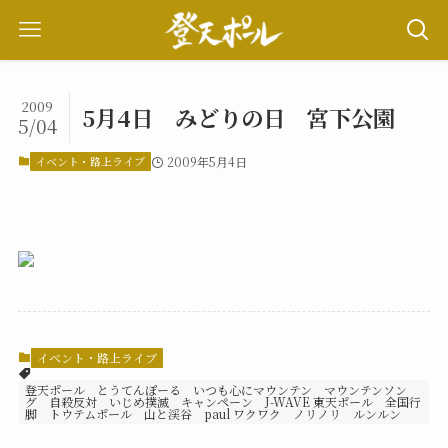
2009
5月4日 みどりの日 宮下公園
5/04
イベント・路上ライブ
2009年5月4日
イベント・路上ライブ
登天ポール とうてんぽーる いつも心にマウンテン マウンテンソン
グ 自殺反対 いじめ撲滅 キャンペーン J-WAVE 東天ポール 全国行
脚 トウテムポール 山と渓谷 paul ワクワク ノリノリ ルンルン