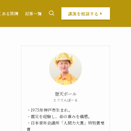
講演を相談する
くある質問
記事一覧
登天ポール
とうてんぽーる
・1975年神戸市生まれ。
・震災を経験し、命の重みを痛感。
・日本青年会議所「人間力大賞」特別賞受
賞