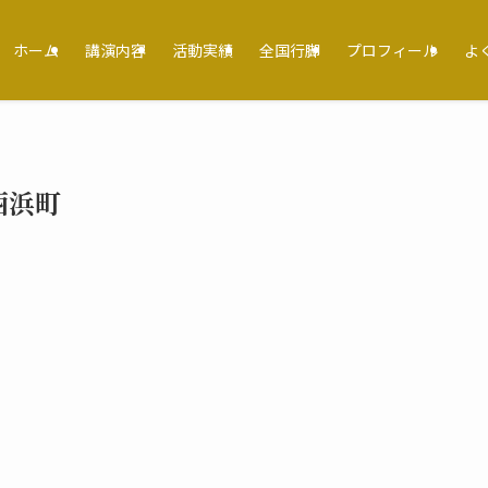
ホーム
講演内容
活動実績
全国行脚
プロフィール
よ
西浜町