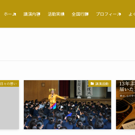
ホーム
講演内容
活動実績
全国行脚
プロフィール
よ
日々の想い
講演活動