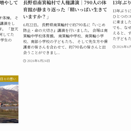
増やして
長野県南箕輪村で人権講演｜790人の体
13年ぶ
育館が静まり返った「精いっぱい生きて
13年ぶり
いますか？」
ひとつのコ
オ体操。 そ
に来ました
で講演をし
6月22日。 長野県南箕輪村で約790名に『いじめ
でも、なぜ
。 「登天
防止・命の大切さ』講演を行いました。 会場は南
えると、ず
何してた
箕輪中学校体育館。 南箕輪中学校、南箕輪小学
た子どもたち
小学生の
校、南部小学校の子どもたち、 そして先生方や保
護者の皆さんを合わせて、約790名の皆さんと出
2026年6
会うことができまし...
2026年6月24日
日々の想い