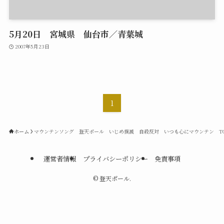
5月20日 宮城県 仙台市／青葉城
2007年5月23日
1
ホーム
マウンテンソング 登天ポール いじめ撲滅 自殺反対 いつも心にマウンテン TO
運営者情報
プライバシーポリシー
免責事項
©
登天ポール.