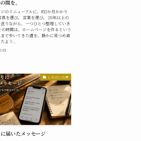
実の間を。
ジのリニューアルに、約2か月かかり
写真を選び。 言葉を選び。 20年以上の
り返りながら、一つひとつ整理していき
その時間は、ホームページを作るという
れまで歩いてきた道を、静かに見つめ直
よう...
月3日
いただいた声
りに届いたメッセージ