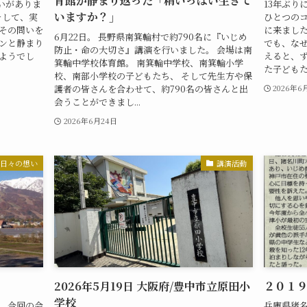
育館が静まり返った「精いっぱい生きて
いがありま
13年ぶり
いますか？」
そして、実
ひとつのコ
でその問いを
に来ました
6月22日。 長野県南箕輪村で約790名に『いじめ
ーンと静まり
でも、なぜ
防止・命の大切さ』講演を行いました。 会場は南
ようでし
えると、ず
箕輪中学校体育館。 南箕輪中学校、南箕輪小学
た子どもたち
校、南部小学校の子どもたち、 そして先生方や保
護者の皆さんを合わせて、約790名の皆さんと出
2026年6
会うことができまし...
2026年6月24日
日々の想い
講演活動
2026年5月19日 大阪府/豊中市立原田小
２０１
学校
。 今回の会
兵庫県猪