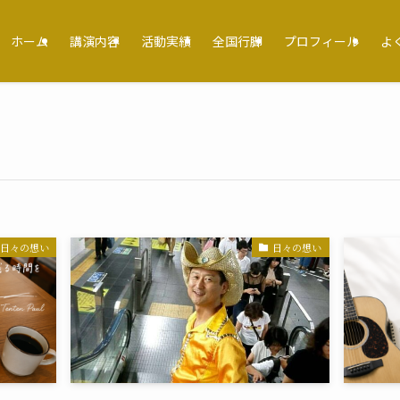
ホーム
講演内容
活動実績
全国行脚
プロフィール
よ
日々の想い
日々の想い