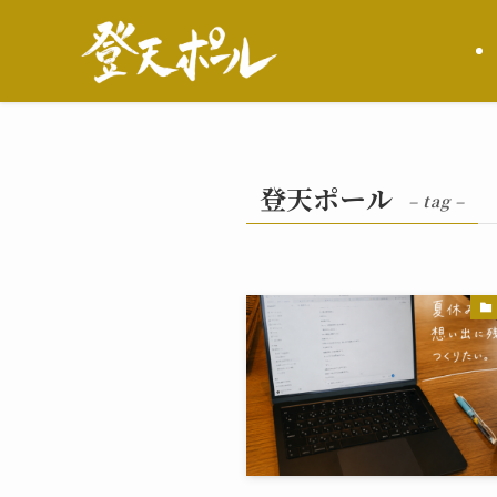
登天ポール
– tag –