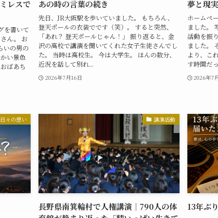
ミレスで
あの時の言葉の続き
夢と現
先日、JR大阪駅を歩いていました。 もちろん、
ホームペー
登天ポールの衣装でです（笑）。 すると突然、
ました。 
グを書いて
「あれ？ 登天ポールじゃん！」 振り返ると、金
活動を振
さん。 お
沢の高校で講演を聞いてくれた女子生徒さんでし
ました。 
らいの男の
た。 当時は高校生。 今は大学生。 ほんの数分、
より、こ
温かい景色
近況を話して別れ...
す時間だった
とおばあち
2026年7月16日
2026年7
日々の想い
講演活動
長野県南箕輪村で人権講演｜790人の体
13年ぶ