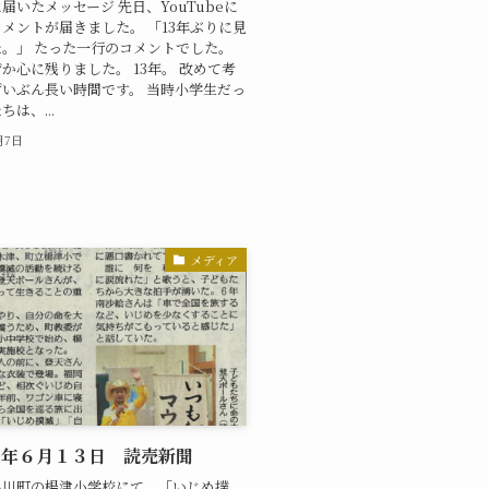
に届いたメッセージ 先日、YouTubeに
メントが届きました。 「13年ぶりに見
。」 たった一行のコメントでした。
か心に残りました。 13年。 改めて考
いぶん長い時間です。 当時小学生だっ
は、...
月7日
メディア
９年６月１３日 読売新聞
名川町の楊津小学校にて、「いじめ撲