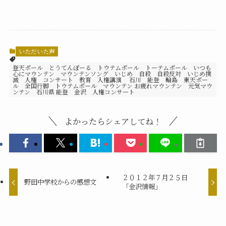
いただいた声
登天ポール とうてんぽーる トウテムポール トーテムポール いつも
心にマウンテン マウンテンソング いじめ 自殺 自殺反対 いじめ撲
滅 人権 コンサート 教育 人権講演 石川 能登 輪島 東天ポー
ル 全国行脚 トウテムポール マウンテン お疲れマウンテン 元気マウ
ンテン 石川県 能登 金沢 人権コンサート
よかったらシェアしてね！
２０１２年７月２５日
野田中学校からの感想文
「金沢情報」