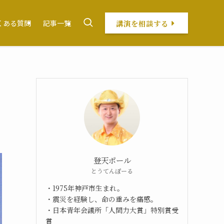
講演を相談する
くある質問
記事一覧
登天ポール
とうてんぽーる
・1975年神戸市生まれ。
・震災を経験し、命の重みを痛感。
・日本青年会議所「人間力大賞」特別賞受
賞