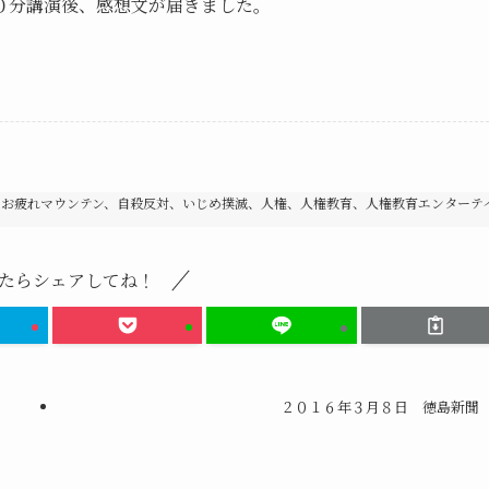
０分講演後、感想文が届きました。
、お疲れマウンテン、自殺反対、いじめ撲滅、人権、人権教育、人権教育エンターテ
たらシェアしてね！
２０１６年３月８日 徳島新聞