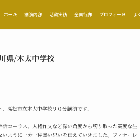
ホーム
講演内容
活動実績
全国行脚
プロフィール
よ
川県/木太中学校
ト、高松市立木太中学校９０分講演です。
手話コーラス、人権作文など深い角度から切り取った高度な生
ないように一分一秒熱い思いを伝えていきました。フィナーレ