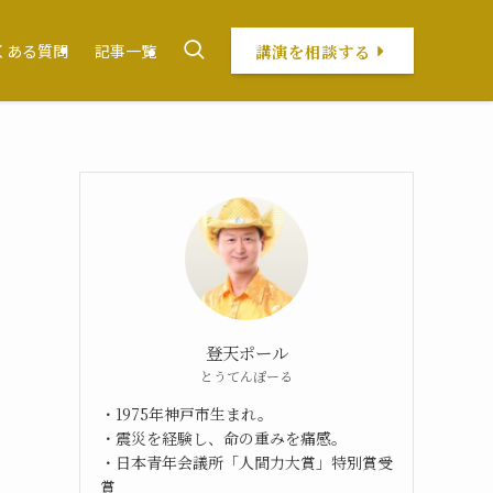
講演を相談する
くある質問
記事一覧
登天ポール
とうてんぽーる
・1975年神戸市生まれ。
・震災を経験し、命の重みを痛感。
・日本青年会議所「人間力大賞」特別賞受
賞