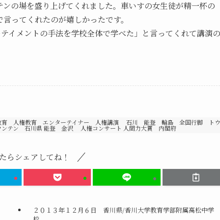
テンの場を盛り上げてくれました。車いすの女生徒が精一杯の
で言ってくれたのが嬉しかったです。
ーテイメントの手法を学校全体で学べた」と言ってくれて講演
教育 人権教育 エンターテイナー 人権講演 石川 能登 輪島 全国行脚 ト
ウンテン 石川県 能登 金沢 人権コンサート 人間力大賞 内閣府
たらシェアしてね！
２０１３年１２月６日 香川県/香川大学教育学部附属高松中学
校