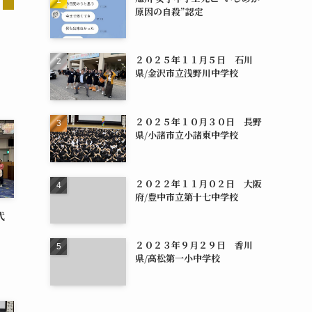
原因の自殺”認定
２０２５年１１月５日 石川
県/金沢市立浅野川中学校
２０２５年１０月３０日 長野
県/小諸市立小諸東中学校
２０２２年１１月０２日 大阪
府/豊中市立第十七中学校
代
２０２３年９月２９日 香川
県/高松第一小中学校