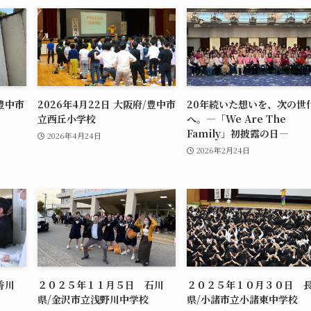
/豊中市
2026年4月22日 大阪府/豊中市
20年続いた想いを、次の世
立西丘小学校
へ。―「We Are The
Family」初披露の日―
2026年4月24日
2026年2月24日
香川
２０２５年１１月５日 石川
２０２５年１０月３０日 
県/金沢市立浅野川中学校
県/小諸市立小諸東中学校