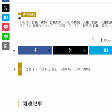
講演活動
いじめ 自殺 講師 自殺反対 いじめ撲滅 人権 教育 人権教
ウンテン お疲れマウンテン 元気マウンテン 石川県 能登 金沢 
よかっ
２０１３年２月２０日 兵庫県／八木小学校
関連記事