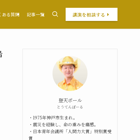
講演を相談する
くある質問
記事一覧
希
登天ポール
とうてんぽーる
・1975年神戸市生まれ。
・震災を経験し、命の重みを痛感。
・日本青年会議所「人間力大賞」特別賞受
」
賞