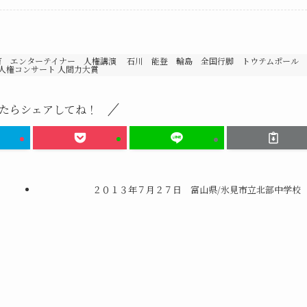
育 エンターテイナー 人権講演 石川 能登 輪島 全国行脚 トウテムポール 
人権コンサート 人間力大賞
たらシェアしてね！
２０１３年７月２７日 富山県/氷見市立北部中学校