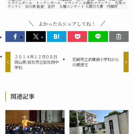
トウテムポール トーテンポール マウンテン お疲れマウンテン 元気マ
ウンテン 石川県 能登 金沢 人権コンサート 人間力大賞 内閣府
よかったらシェアしてね！
２０１４年１２月０８日
尼崎市立武庫南小学校から
岡山県/総社市立総社西中
の感想文
学校
関連記事