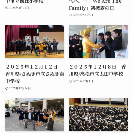
中市立西丘小学校
代へ。―「We Are The
Family」初披露の日―
2026年4月24日
2026年2月24日
２０２５年１２月１２日
２０２５年１２月８日 香
香川県/さぬき市立さぬき南
川県/高松市立太田中学校
中学校
2025年12月11日
2025年12月16日