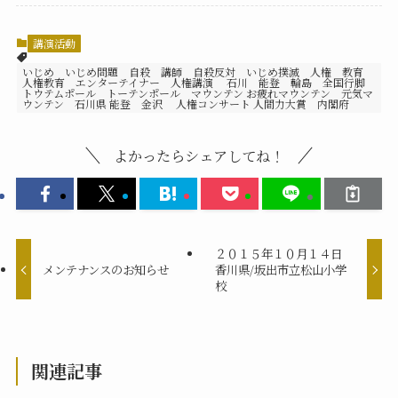
講演活動
いじめ いじめ問題 自殺 講師 自殺反対 いじめ撲滅 人権 教育
人権教育 エンターテイナー 人権講演 石川 能登 輪島 全国行脚
トウテムポール トーテンポール マウンテン お疲れマウンテン 元気マ
ウンテン 石川県 能登 金沢 人権コンサート 人間力大賞 内閣府
よかったらシェアしてね！
２０１５年１０月１４日
メンテナンスのお知らせ
香川県/坂出市立松山小学
校
関連記事