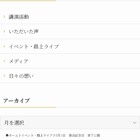
講演活動
いただいた声
イベント・路上ライブ
メディア
日々の想い
アーカイブ
ア
ー
カ
ホーム
イベント・路上ライブ
5月3日 憲法記念日 宮下公園