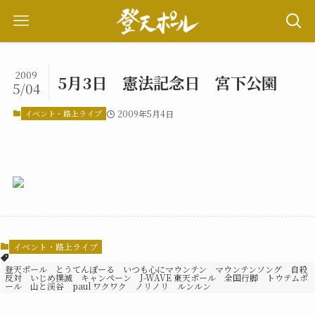
2009
5月3日 憲法記念日 宮下公園
5/04
イベント・路上ライブ
2009年5月4日
イベント・路上ライブ
登天ポール とうてんぽーる いつも心にマウンテン マウンテンソング 自殺
反対 いじめ撲滅 キャンペーン J-WAVE 東天ポール 全国行脚 トウテムポ
ール 山と渓谷 paul ワクワク ノリノリ ルンルン