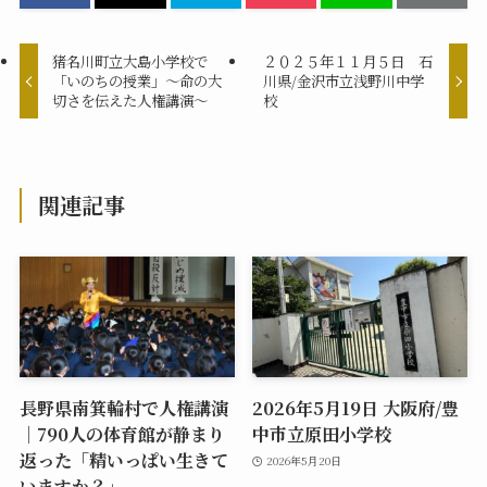
猪名川町立大島小学校で
２０２５年１１月５日 石
「いのちの授業」～命の大
川県/金沢市立浅野川中学
切さを伝えた人権講演～
校
関連記事
長野県南箕輪村で人権講演
2026年5月19日 大阪府/豊
｜790人の体育館が静まり
中市立原田小学校
返った「精いっぱい生きて
2026年5月20日
いますか？」