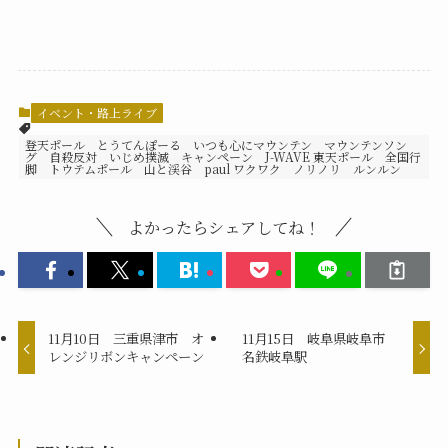
イベント・路上ライブ
登天ポール とうてんぽーる いつも心にマウンテン マウンテンソン
グ 自殺反対 いじめ撲滅 キャンペーン J-WAVE 東天ポール 全国行
脚 トウテムポール 山と渓谷 paul ワクワク ノリノリ ルンルン
よかったらシェアしてね！
11月10日 三重県津市 オ
11月15日 岐阜県岐阜市
レンジリボンキャンペーン
名鉄岐阜駅