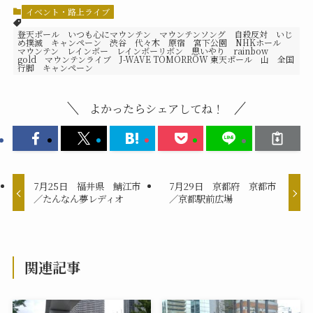
イベント・路上ライブ
登天ポール いつも心にマウンテン マウンテンソング 自殺反対 いじ
め撲滅 キャンペーン 渋谷 代々木 原宿 宮下公園 NHKホール
マウンテン レインボー レインボーリボン 思いやり rainbow
gold マウンテンライブ J-WAVE TOMORROW 東天ポール 山 全国
行脚 キャンペーン
よかったらシェアしてね！
7月25日 福井県 鯖江市
7月29日 京都府 京都市
／たんなん夢レディオ
／京都駅前広場
関連記事