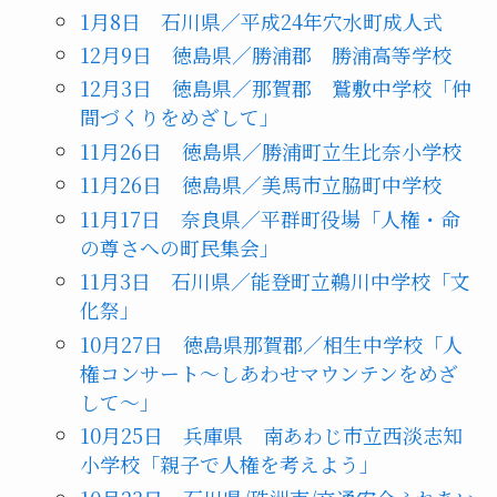
1月8日 石川県／平成24年穴水町成人式
12月9日 徳島県／勝浦郡 勝浦高等学校
12月3日 徳島県／那賀郡 鷲敷中学校「仲
間づくりをめざして」
11月26日 徳島県／勝浦町立生比奈小学校
11月26日 徳島県／美馬市立脇町中学校
11月17日 奈良県／平群町役場「人権・命
の尊さへの町民集会」
11月3日 石川県／能登町立鵜川中学校「文
化祭」
10月27日 徳島県那賀郡／相生中学校「人
権コンサート～しあわせマウンテンをめざ
して～」
10月25日 兵庫県 南あわじ市立西淡志知
小学校「親子で人権を考えよう」