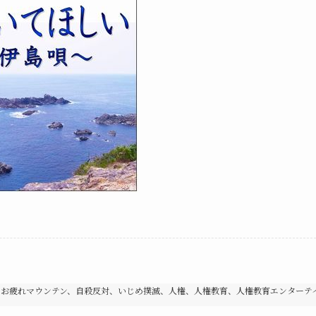
、お疲れマウンテン、自殺反対、いじめ撲滅、人権、人権教育、人権教育エンターテ