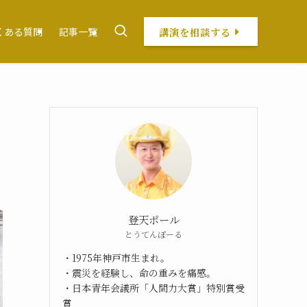
講演を相談する
くある質問
記事一覧
登天ポール
とうてんぽーる
・1975年神戸市生まれ。
・震災を経験し、命の重みを痛感。
・日本青年会議所「人間力大賞」特別賞受
賞