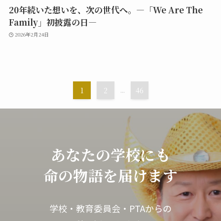
20年続いた想いを、次の世代へ。―「We Are The
Family」初披露の日―
2026年2月24日
1
2
...
46
あなたの学校に
も
命の物語を届けます
学校・教育委員会・PTAからの