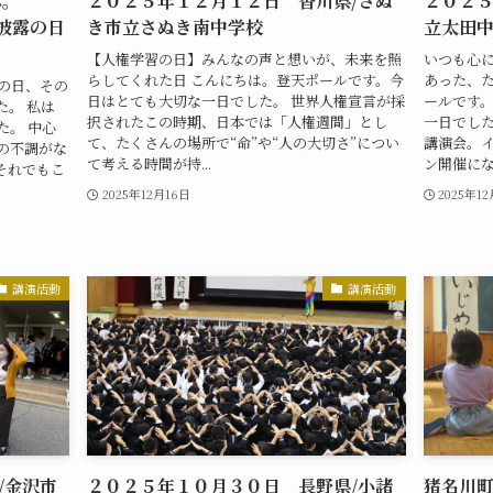
へ。
２０２５年１２月１２日 香川県/さぬ
２０２５
」初披露の日
き市立さぬき南中学校
立太田
【人権学習の日】みんなの声と想いが、未来を照
いつも心
らしてくれた日 こんにちは。登天ポールです。今
あった、た
の日、その
日はとても大切な一日でした。 世界人権宣言が採
ールです
。 私は
択されたこの時期、日本では「人権週間」とし
一日でした
た。 中心
て、たくさんの場所で“命”や“人の大切さ”につい
講演会。
の不調がな
て考える時間が持...
ン開催になり
それでもこ
2025年12月16日
2025年1
講演活動
講演活動
/金沢市
２０２５年１０月３０日 長野県/小諸
猪名川