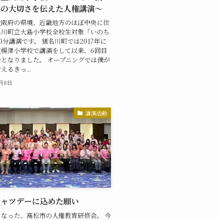
命の大切さを伝えた人権講演～
大阪府の県境、近畿地方のほぼ中央に位
名川町立大島小学校全校生対象「いのち
0分講演です。 猪名川町では2017年に
立楊津小学校で講演をして以来、6回目
となりました。 オープニングでは僕が
るきっ...
0月8日
講演活動
シャツデーに込めた願い
なった、高松市の人権教育研修会。 今