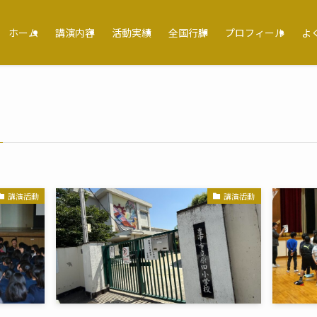
ホーム
講演内容
活動実績
全国行脚
プロフィール
よ
講演活動
講演活動