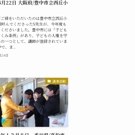
年4月22日 大阪府/豊中市立西丘小
びご縁をいただいたのは豊中市立西丘小
回呼んでくださったS先生が、今年度も
てくださいました。豊中市には「子ども
ぐくみ条例」があり、子どもの人権を守
みの一つとして、講師が登録されていま
で、ま...
月24日
講演活動