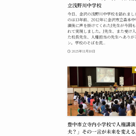
立浅野川中学校
今日、金沢の浅野川中学校を訪れまし
のは13年前、2012年に金沢市立森本
演後に声を掛けてくれたJ先生が今回
れて実現しました。J先生、また受け
た校長先生、人権担当の先生へありが
ン。学校のそばを流...
2025年11月10日
豊中市立寺内小学校で人権講演
夫？」その一言が未来を変える