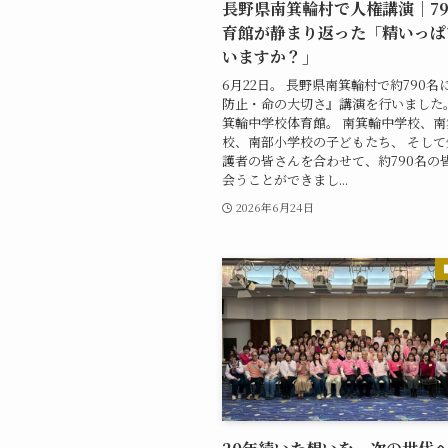
長野県南箕輪村で人権講演｜79
育館が静まり返った「精いっぱ
いますか？」
6月22日。 長野県南箕輪村で約790名
防止・命の大切さ』講演を行いました
箕輪中学校体育館。 南箕輪中学校、南
校、南部小学校の子どもたち、 そし
護者の皆さんを合わせて、約790名の
会うことができまし...
2026年6月24日