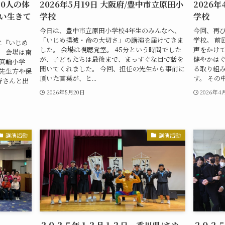
0人の体
2026年5月19日 大阪府/豊中市立原田小
2026
い生きて
学校
学校
今日は、豊中市立原田小学校4年生のみんなへ、
今回、再
「いじめ撲滅・命の大切さ」の講演を届けてきま
学校。 前
に『いじめ
した。 会場は視聴覚室。 45分という時間でした
声をかけ
。 会場は南
が、子どもたちは最後まで、まっすぐな目で話を
健やかは
箕輪小学
聞いてくれました。 今回、担任の先生から事前に
る取り組
て先生方や保
頂いた言葉が、と...
す。 その中
皆さんと出
2026年5月20日
2026年4
講演活動
講演活動