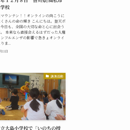
年１２月８日 香川県/高松市
中学校
にマウンテン！！オンラインの向こうに
くさんの命の輝き こんにちは。登天ポ
。今日も、全国の大切な命と心に出会う
。 本来なら直接会えるはずだった人権
インフルエンザの影響で急きょオンライ
ま...
2月11日
講演活動
町立大島小学校で「いのちの授