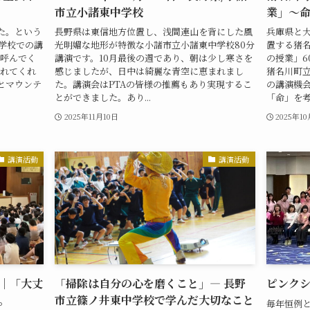
市立小諸東中学校
業」～
た。という
長野県は東信地方位置し、浅間連山を背にした風
兵庫県と
中学校での講
光明媚な地形が特徴な小諸市立小諸東中学校80分
置する猪
も呼んでく
講演です。10月最後の週であり、朝は少し寒さを
の授業」6
入れてくれ
感じましたが、日中は綺麗な青空に恵まれまし
猪名川町
とマウンテ
た。講演会はPTAの皆様の推薦もあり実現するこ
の講演機会
とができました。あり...
「命」を考え
2025年11月10日
2025年1
講演活動
講演活動
｜「大丈
「掃除は自分の心を磨くこと」― 長野
ピンク
。
市立篠ノ井東中学校で学んだ大切なこと
毎年恒例と