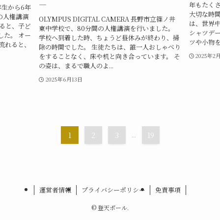
―
年もたく
年生から6年
大切な時間
の人権講演
OLYMPUS DIGITAL CAMERA 長野市立篠ノ井
は、世界
入ると、子ど
東中学校で、80分間の人権講演を行いました。
シャツデー
した。 オー
学校へ到着した時、ちょうど昼休みが終わり、掃
ツや小物を身
が流れると、
除の時間でした。 生徒たちは、誰一人おしゃべり
をすることなく、床や机と向き合っています。 そ
2025年2
の姿は、まるで職人のよ...
2025年6月13日
1
2
3
...
19
運営者情報
プライバシーポリシー
免責事項
©
登天ポール.