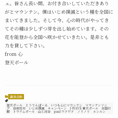
ュ。皆さん長い間、お付き合いしていただきあり
がとマウンテン。僕はいじめ撲滅という種を全国に
まいてきました。そして今、心の時代がやってき
てその種は少しずつ芽を出し始めています。その
花を能登から全国へ咲かせていきたい。是非とも
力を貸して下さい。
from 心
登天ポール
講演活動
登天ポール とうてんぽーる いつも心にマウンテン マウンテンソン
グ 自殺反対 いじめ撲滅 キャンペーン J-WAVE 東天ポール 全国行
脚 トウテムポール 山と渓谷 paul ワクワク ノリノリ ルンルン