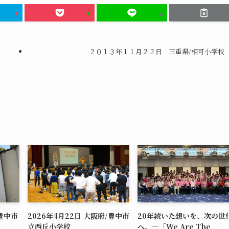
２０１３年１１月２２日 三重県/相可小学校
/豊中市
2026年4月22日 大阪府/豊中市
20年続いた想いを、次の世
立西丘小学校
へ。―「We Are The