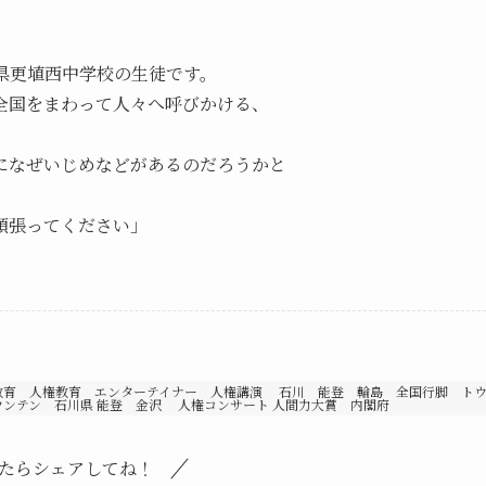
。
県更埴西中学校の生徒です。
国をまわって人々へ呼びかける、
なぜいじめなどがあるのだろうかと
張ってください」
教育 人権教育 エンターテイナー 人権講演 石川 能登 輪島 全国行脚 ト
ウンテン 石川県 能登 金沢 人権コンサート 人間力大賞 内閣府
たらシェアしてね！