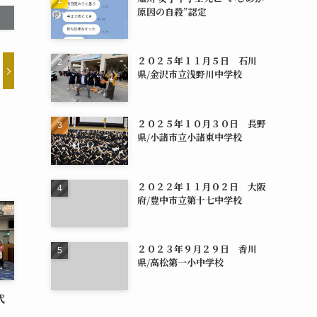
原因の自殺”認定
２０２５年１１月５日 石川
県/金沢市立浅野川中学校
２０２５年１０月３０日 長野
県/小諸市立小諸東中学校
２０２２年１１月０２日 大阪
府/豊中市立第十七中学校
２０２３年９月２９日 香川
県/高松第一小中学校
代