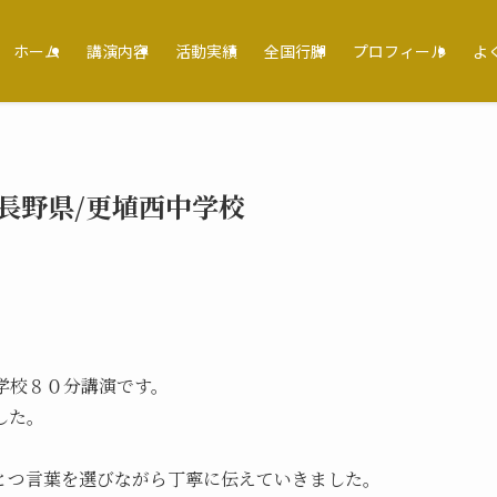
ホーム
講演内容
活動実績
全国行脚
プロフィール
よ
長野県/更埴西中学校
学校８０分講演です。
した。
とつ言葉を選びながら丁寧に伝えていきました。