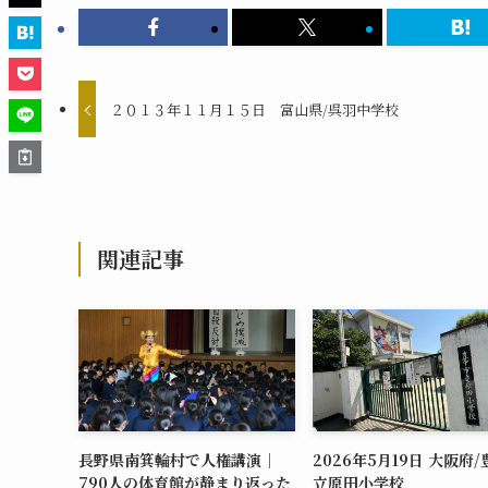
２０１３年１１月１５日 富山県/呉羽中学校
関連記事
長野県南箕輪村で人権講演｜
2026年5月19日 大阪府
790人の体育館が静まり返った
立原田小学校