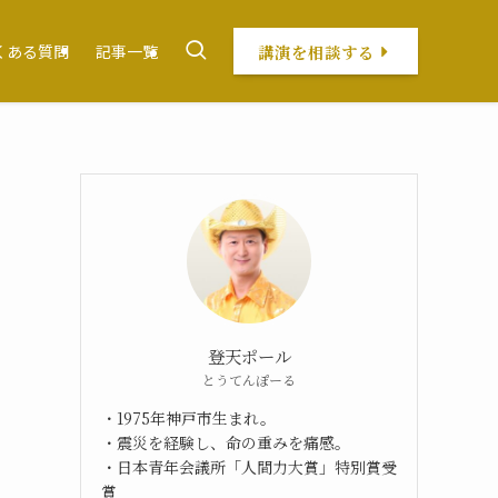
講演を相談する
くある質問
記事一覧
登天ポール
とうてんぽーる
・1975年神戸市生まれ。
・震災を経験し、命の重みを痛感。
・日本青年会議所「人間力大賞」特別賞受
賞