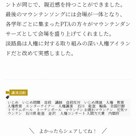
ントが同じで、親近感を持つことができました。
最後のマウンテンソングには会場が一体となり、
各学年ごとに集まったPTAの方々がマウンテンダン
サーズとして会場を盛り上げてくれました。
淡路島は人権に対する取り組みの深い人権アイラン
ドだと改めて実感しました。
講演活動
いじめ いじめ問題 自殺 講師 自殺反対 いじめ撲滅 人権 教育
人権教育 エンターテイナー 人権講演 石川 能登 輪島 全国行脚
トウテムポール トーテンポール マウンテン お疲れマウンテン 元気マ
ウンテン 石川県 能登 金沢 人権コンサート 人間力大賞 内閣府
よかったらシェアしてね！