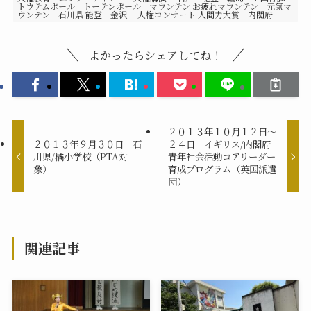
トウテムポール トーテンポール マウンテン お疲れマウンテン 元気マ
ウンテン 石川県 能登 金沢 人権コンサート 人間力大賞 内閣府
よかったらシェアしてね！
２０１３年１０月１２日～
２０１３年９月３０日 石
２４日 イギリス/内閣府
川県/橘小学校（PTA対
青年社会活動コアリーダー
象）
育成プログラム（英国派遣
団）
関連記事