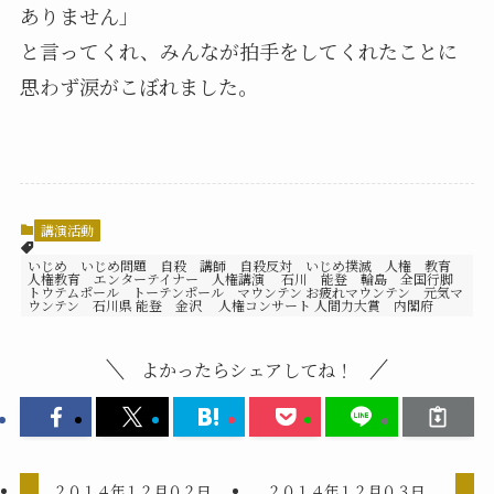
ありません」
と言ってくれ、みんなが拍手をしてくれたことに
思わず涙がこぼれました。
講演活動
いじめ いじめ問題 自殺 講師 自殺反対 いじめ撲滅 人権 教育
人権教育 エンターテイナー 人権講演 石川 能登 輪島 全国行脚
トウテムポール トーテンポール マウンテン お疲れマウンテン 元気マ
ウンテン 石川県 能登 金沢 人権コンサート 人間力大賞 内閣府
よかったらシェアしてね！
２０１４年１２月０２日
２０１４年１２月０３日