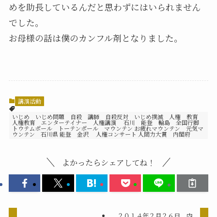
めを助長しているんだと思わずにはいられません
でした。
お母様の話は僕のカンフル剤となりました。
講演活動
いじめ いじめ問題 自殺 講師 自殺反対 いじめ撲滅 人権 教育
人権教育 エンターテイナー 人権講演 石川 能登 輪島 全国行脚
トウテムポール トーテンポール マウンテン お疲れマウンテン 元気マ
ウンテン 石川県 能登 金沢 人権コンサート 人間力大賞 内閣府
よかったらシェアしてね！
２０１４年２月２６日 内