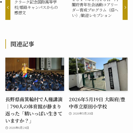
クラーク記念国際高等学
閣府青年社会活動コアリー
校/姫路キャンパスからの
ダー育成プログラム（招へ
感想文
い）/歓迎レセプション
関連記事
長野県南箕輪村で人権講演
2026年5月19日 大阪府/豊
｜790人の体育館が静まり
中市立原田小学校
返った「精いっぱい生きて
2026年5月20日
いますか？」
2026年6月24日