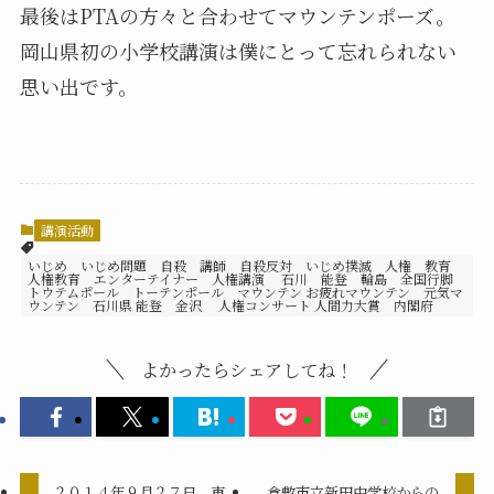
最後はPTAの方々と合わせてマウンテンポーズ。
岡山県初の小学校講演は僕にとって忘れられない
思い出です。
講演活動
いじめ いじめ問題 自殺 講師 自殺反対 いじめ撲滅 人権 教育
人権教育 エンターテイナー 人権講演 石川 能登 輪島 全国行脚
トウテムポール トーテンポール マウンテン お疲れマウンテン 元気マ
ウンテン 石川県 能登 金沢 人権コンサート 人間力大賞 内閣府
よかったらシェアしてね！
２０１４年９月２７日 東
倉敷市立新田中学校からの