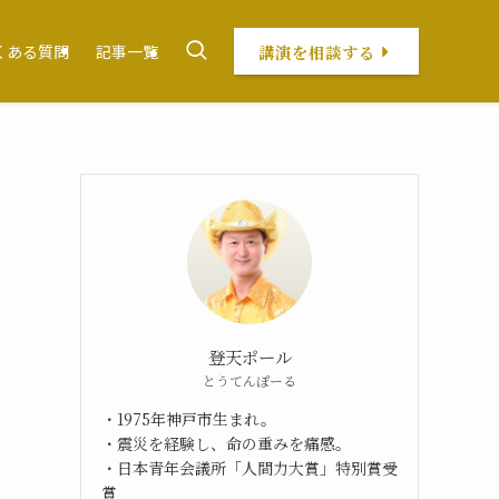
講演を相談する
くある質問
記事一覧
登天ポール
とうてんぽーる
・1975年神戸市生まれ。
・震災を経験し、命の重みを痛感。
・日本青年会議所「人間力大賞」特別賞受
賞