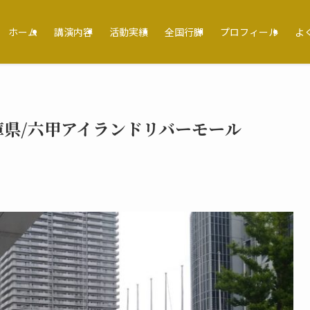
ホーム
講演内容
活動実績
全国行脚
プロフィール
よ
県/六甲アイランドリバーモール