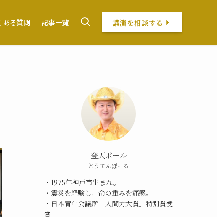
講演を相談する
くある質問
記事一覧
登天ポール
とうてんぽーる
・1975年神戸市生まれ。
・震災を経験し、命の重みを痛感。
・日本青年会議所「人間力大賞」特別賞受
賞