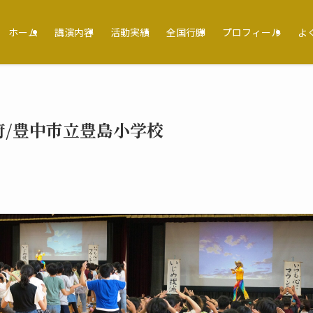
ホーム
講演内容
活動実績
全国行脚
プロフィール
よ
府/豊中市立豊島小学校