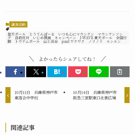
講演活動
登天ポール とうてんぽーる いつも心にマウンテン マウンテンソン
グ 自殺反対 いじめ撲滅 キャンペーン J-WAVE 東天ポール 全国行
脚 トウテムポール 山と渓谷 paul ワクワク ノリノリ ルンルン
よかったらシェアしてね！
10月11日 兵庫県神戸市
10月14日 兵庫県神戸市
東落合中学校
阪急三宮駅東口北側広場
関連記事