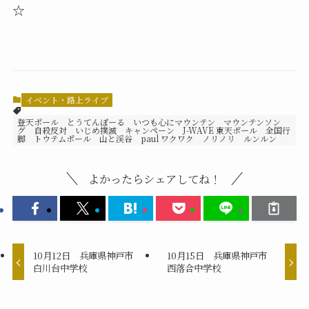
☆
イベント・路上ライブ
登天ポール とうてんぽーる いつも心にマウンテン マウンテンソン
グ 自殺反対 いじめ撲滅 キャンペーン J-WAVE 東天ポール 全国行
脚 トウテムポール 山と渓谷 paul ワクワク ノリノリ ルンルン
よかったらシェアしてね！
10月12日 兵庫県神戸市
10月15日 兵庫県神戸市
白川台中学校
西落合中学校