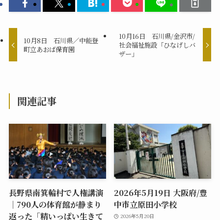
10月16日 石川県/金沢市/
10月8日 石川県／中能登
社会福祉施設「ひなげしバ
町立あおば保育園
ザー」
関連記事
長野県南箕輪村で人権講演
2026年5月19日 大阪府/豊
｜790人の体育館が静まり
中市立原田小学校
返った「精いっぱい生きて
2026年5月20日