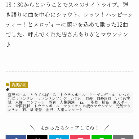
18：30からということで久々のナイトライブ。弾
き語りの曲を中心にシャウト。レッツ！ハッピーシ
ティー！とメロディーに願いを込めて歌った12曲
でした。呼んでくれた皆さんありがとマウンテン
♪
講演活動
登天ポール とうてんぽーる トウテムポール トーテムポール いつも
心にマウンテン マウンテンソング いじめ 自殺 自殺反対 いじめ撲
滅 人権 コンサート 教育 人権講演 石川 能登 輪島 東天ポー
ル 全国行脚 トウテムポール マウンテン お疲れマウンテン 元気マウ
ンテン 石川県 能登 金沢 人権コンサート
よかったらシェアしてね！