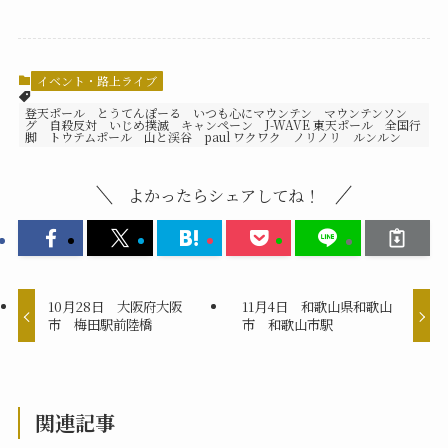
イベント・路上ライブ
登天ポール とうてんぽーる いつも心にマウンテン マウンテンソン
グ 自殺反対 いじめ撲滅 キャンペーン J-WAVE 東天ポール 全国行
脚 トウテムポール 山と渓谷 paul ワクワク ノリノリ ルンルン
よかったらシェアしてね！
10月28日 大阪府大阪
11月4日 和歌山県和歌山
市 梅田駅前陸橋
市 和歌山市駅
関連記事