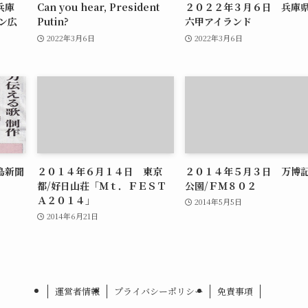
兵庫
Can you hear, President
２０２２年３月６日 兵庫県
ン広
Putin?
六甲アイランド
2022年3月6日
2022年3月6日
島新聞
２０１４年６月１４日 東京
２０１４年５月３日 万博
都/好日山荘「Ｍｔ．ＦＥＳＴ
公園/ＦＭ８０２
Ａ２０１４」
2014年5月5日
2014年6月21日
運営者情報
プライバシーポリシー
免責事項