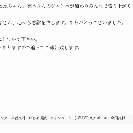
ccaちゃん、高木さんのジャンベが加わりみんなで盛り上がり
なさん、心から感謝を致します。ありがとうございました。
にしていて下さい。
ンありますので追ってご報告致します。
グ 自殺反対 いじめ撲滅 キャンペーン J-WAVE 東天ポール 全国行脚 ト