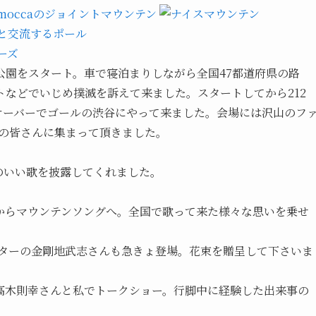
公園をスタート。車で寝泊まりしながら全国47都道府県の路
などでいじめ撲滅を訴えて来ました。スタートしてから212
日オーバーでゴールの渋谷にやって来ました。会場には沢山のフ
OWの皆さんに集まって頂きました。
のいい歌を披露してくれました。
からマウンテンソングへ。全国で歌って来た様々な思いを乗せ
ビゲーターの金剛地武志さんも急きょ登場。花束を贈呈して下さいま
高木則幸さんと私でトークショー。行脚中に経験した出来事の