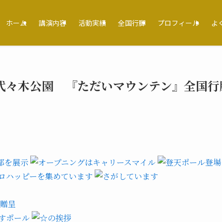
ホーム
講演内容
活動実績
全国行脚
プロフィール
よ
 代々木公園 『ただいマウンテン』全国行