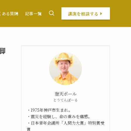
講演を相談する
くある質問
記事一覧
脚
登天ポール
とうてんぽーる
・1975年神戸市生まれ。
・震災を経験し、命の重みを痛感。
・日本青年会議所「人間力大賞」特別賞受
賞