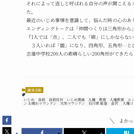
それによって返しと呼ばれる自分の声が聞こえる
た。
最近のいじめ事情を意識して、悩んだ時の心のあ
エンディングトークは「仲間つくりは三角形から
『1人では「点」、二人でも「線」にしかならな
３人いれば「面」になり、四角形、五角形…と
志雄中学校200人の素晴らしい200角形ができた
講演活動
いじめ 自殺 自殺反対 いじめ撲滅 人権 教育 人権教育 エ
ン お疲れマウンテン 元気マウンテン 石川県 能登 金沢 人権コ
よかっ