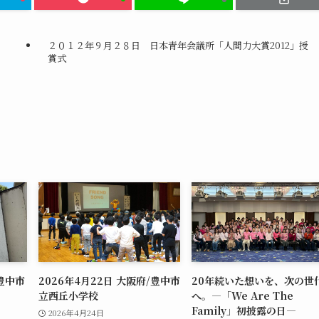
２０１２年９月２８日 日本青年会議所「人間力大賞2012」授
賞式
/豊中市
2026年4月22日 大阪府/豊中市
20年続いた想いを、次の世
立西丘小学校
へ。―「We Are The
Family」初披露の日―
2026年4月24日