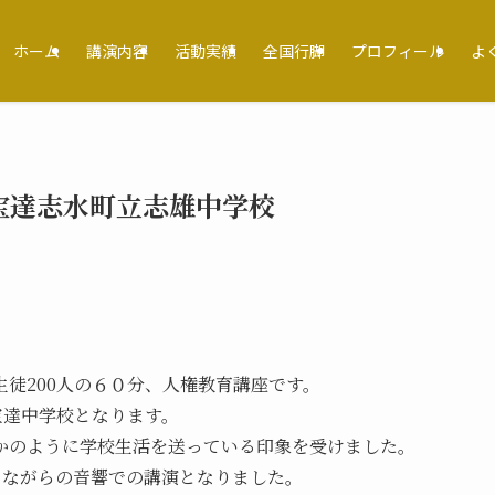
ホーム
講演内容
活動実績
全国行脚
プロフィール
よ
／宝達志水町立志雄中学校
徒200人の６０分、人権教育講座です。
宝達中学校となります。
かのように学校生活を送っている印象を受けました。
さながらの音響での講演となりました。