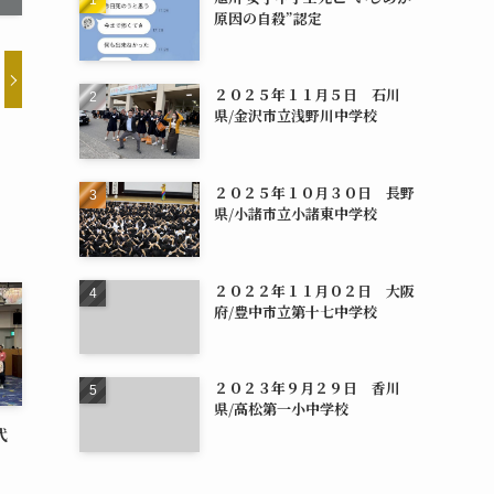
原因の自殺”認定
２０２５年１１月５日 石川
県/金沢市立浅野川中学校
２０２５年１０月３０日 長野
県/小諸市立小諸東中学校
２０２２年１１月０２日 大阪
府/豊中市立第十七中学校
２０２３年９月２９日 香川
県/高松第一小中学校
代