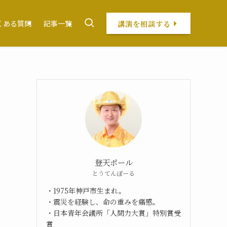
講演を相談する
くある質問
記事一覧
登天ポール
とうてんぽーる
・1975年神戸市生まれ。
・震災を経験し、命の重みを痛感。
・日本青年会議所「人間力大賞」特別賞受
賞