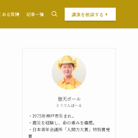
講演を相談する
くある質問
記事一覧
登天ポール
とうてんぽーる
・1975年神戸市生まれ。
・震災を経験し、命の重みを痛感。
・日本青年会議所「人間力大賞」特別賞受
賞