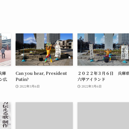
兵庫
Can you hear, President
２０２２年３月６日 兵庫県
ン広
Putin?
六甲アイランド
2022年3月6日
2022年3月6日