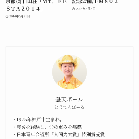
京都/好日山荘「Ｍｔ．ＦＥ
記念公園/ＦＭ８０２
ＳＴＡ２０１４」
2014年5月5日
2014年6月21日
登天ポール
とうてんぽーる
・1975年神戸市生まれ。
・震災を経験し、命の重みを痛感。
・日本青年会議所「人間力大賞」特別賞受賞