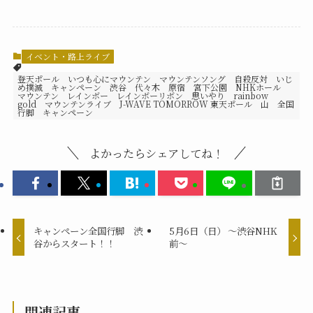
イベント・路上ライブ
登天ポール いつも心にマウンテン マウンテンソング 自殺反対 いじ
め撲滅 キャンペーン 渋谷 代々木 原宿 宮下公園 NHKホール
マウンテン レインボー レインボーリボン 思いやり rainbow
gold マウンテンライブ J-WAVE TOMORROW 東天ポール 山 全国
行脚 キャンペーン
よかったらシェアしてね！
キャンペーン全国行脚 渋
5月6日（日） 〜渋谷NHK
谷からスタート！！
前〜
関連記事