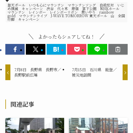
登天ポール いつも心にマウンテン マウンテンソング 自殺反対 いじ
め撲滅 キャンペーン 渋谷 代々木 原宿 宮下公園 NHKホール
マウンテン レインボー レインボーリボン 思いやり rainbow
gold マウンテンライブ J-WAVE TOMORROW 東天ポール 山 全国
行脚 キャンペーン
よかったらシェアしてね！
7月8日 長野県 長野市／
7月15日 石川県 能登／
長野駅前広場
被災地訪問
関連記事