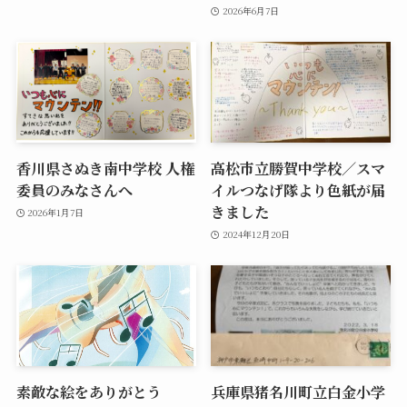
2026年6月7日
香川県さぬき南中学校 人権
高松市立勝賀中学校／スマ
委員のみなさんへ
イルつなげ隊より色紙が届
きました
2026年1月7日
2024年12月20日
素敵な絵をありがとう
兵庫県猪名川町立白金小学