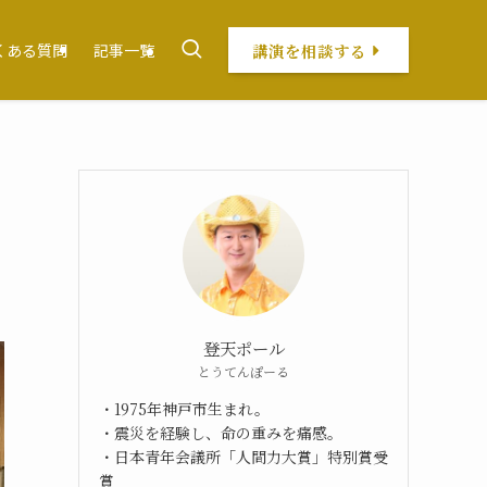
講演を相談する
くある質問
記事一覧
登天ポール
とうてんぽーる
・1975年神戸市生まれ。
・震災を経験し、命の重みを痛感。
・日本青年会議所「人間力大賞」特別賞受
賞