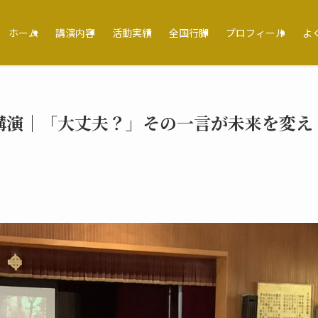
ホーム
講演内容
活動実績
全国行脚
プロフィール
よ
講演｜「大丈夫？」その一言が未来を変え