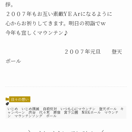
拶。
２００７年もお互い素敵YＥＡrになるように
心からお祈りしてきます。明日の初詣でｗ
今年も宜しくマウンテン♪
２００７年元旦 登天
ポール
日々の想い
いじめ いじめ撲滅 自殺反対 いつも心にマウンテン 登天ポール キ
ャンペーン 渋谷 代々木 原宿 宮下公園 NHKホール マウンテ
ン マウンテンソング ポール