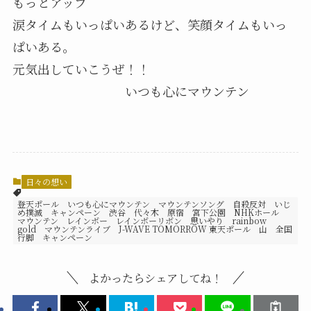
もっとアップ
涙タイムもいっぱいあるけど、笑顔タイムもいっ
ぱいある。
元気出していこうぜ！！
いつも心にマウンテン
日々の想い
登天ポール いつも心にマウンテン マウンテンソング 自殺反対 いじ
め撲滅 キャンペーン 渋谷 代々木 原宿 宮下公園 NHKホール
マウンテン レインボー レインボーリボン 思いやり rainbow
gold マウンテンライブ J-WAVE TOMORROW 東天ポール 山 全国
行脚 キャンペーン
よかったらシェアしてね！