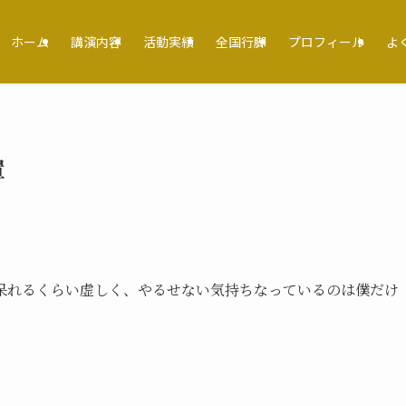
ホーム
講演内容
活動実績
全国行脚
プロフィール
よ
置
呆れるくらい虚しく、やるせない気持ちなっているのは僕だけ