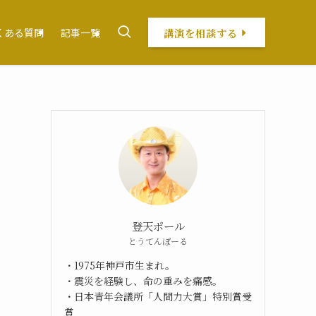
講演を相談する
くある質問
記事一覧
登天ポール
とうてんぽーる
・1975年神戸市生まれ。
・震災を経験し、命の重みを痛感。
・日本青年会議所「人間力大賞」特別賞受
賞