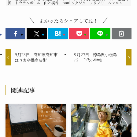
脚 トウテムポール 山と渓谷 paul ワクワク ノリノリ ルンルン
よかったらシェアしてね！
9月23日 高知県高知市
9月27日 徳島県小松島
はりまや橋商店街
市 千代小学校
関連記事